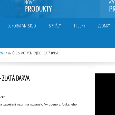
NOVÉ
VZ
PRODUKTY
P
DEKORATIVNÍ SKLO
SPIRÁLY
TRUBKY
ZVONKY
race
VAJÍČKO S MOTIVEM ZAJÍCE - ZLATÁ BARVA
- ZLATÁ BARVA
íčko.
a zavěšení např. na stojánek. Vyrobeno z foukaného