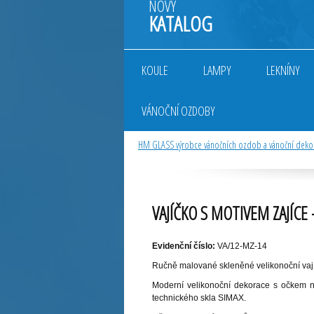
NOVÝ
KATALOG
KOULE
LAMPY
LEKNÍNY
VÁNOČNÍ OZDOBY
HM GLASS výrobce vánočních ozdob a vánoční deko
VAJÍČKO S MOTIVEM ZAJÍCE 
Evidenční číslo:
VA/12-MZ-14
Ručně malované skleněné velikonoční vaj
Moderní velikonoční dekorace s očkem n
technického skla SIMAX.