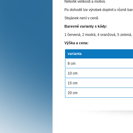
Několik velikostí a motivů.
Po dohodě lze výrobek doplnit o různě ba
Stojánek není v ceně.
Barevné varianty s kódy:
1 červená, 2 modrá, 4 oranžová, 5 zelená, 7
Výška a cena:
varianta
8 cm
10 cm
15 cm
20 cm