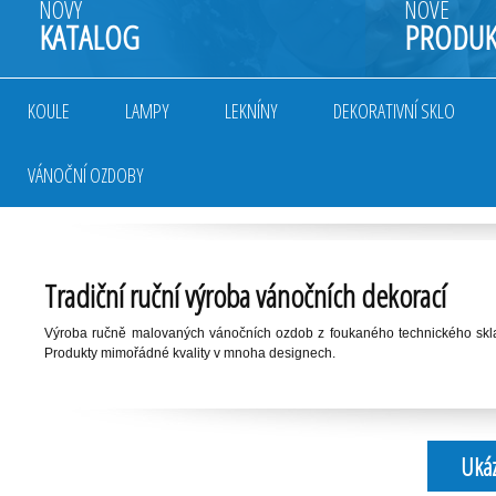
NOVÝ
NOVÉ
KATALOG
PRODUK
KOULE
LAMPY
LEKNÍNY
DEKORATIVNÍ SKLO
VÁNOČNÍ OZDOBY
Tradiční ruční výroba vánočních dekorací
Výroba ručně malovaných vánočních ozdob z foukaného technického skl
Produkty mimořádné kvality v mnoha designech.
Ukáz