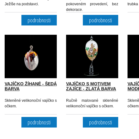
Ježíše na podstavci.
pokoveném provedení, bez
trubka 
dekorace.
podrobnosti
podrobnosti
VAJÍČKO ŽÍHANÉ - ŠEDÁ
VAJÍČKO S MOTIVEM
VAJÍ
BARVA
ZAJÍCE - ZLATÁ BARVA
MOD
Skleněné velikonoční vajíčko s
Ručně malované skleněné
Skleně
očkem.
velikonoční vajíčko s očkem.
očkem
podrobnosti
podrobnosti