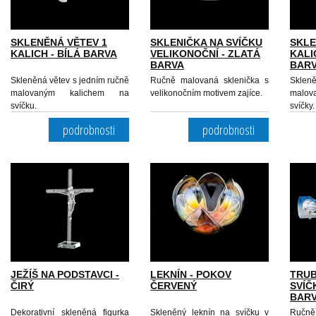
SKLENĚNÁ VĚTEV 1
SKLENIČKA NA SVÍČKU
SKLE
KALICH - BÍLÁ BARVA
VELIKONOČNÍ - ZLATÁ
KALI
BARVA
BAR
Skleněná větev s jedním ručně
Ručně malovaná sklenička s
Skle
malovaným kalichem na
velikonočním motivem zajíce.
malov
svíčku.
svíčky.
podrobnosti
podrobnosti
JEŽÍŠ NA PODSTAVCI -
LEKNÍN - POKOV
TRUB
ČIRÝ
ČERVENÝ
SVÍČ
BAR
Dekorativní skleněná figurka
Skleněný leknín na svíčku v
Ručně