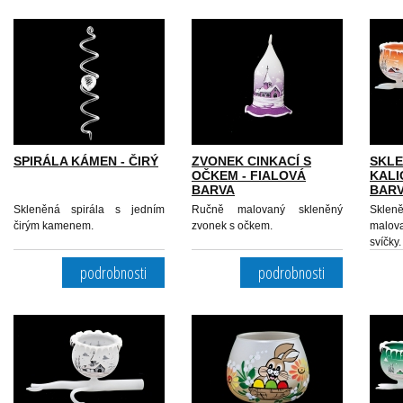
SPIRÁLA KÁMEN - ČIRÝ
ZVONEK CINKACÍ S
SKLE
OČKEM - FIALOVÁ
KALI
BARVA
BAR
Skleněná spirála s jedním
Ručně malovaný skleněný
Skle
čirým kamenem.
zvonek s očkem.
malov
svíčky.
podrobnosti
podrobnosti