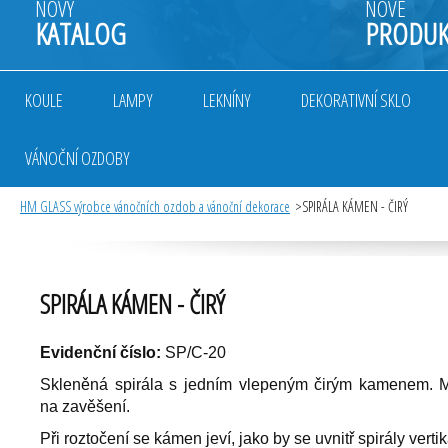
NOVÝ
NOVÉ
KATALOG
PRODUK
KOULE
LAMPY
LEKNÍNY
DEKORATIVNÍ SKLO
VÁNOČNÍ OZDOBY
HM GLASS výrobce vánočních ozdob a vánoční dekorace
SPIRÁLA KÁMEN - ČIRÝ
SPIRÁLA KÁMEN - ČIRÝ
Evidenční číslo:
SP/C-20
Skleněná spirála s jedním vlepeným čirým kamenem. 
na zavěšení.
Při roztočení se kámen jeví, jako by se uvnitř spirály vert